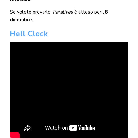
Se volete provarlo,
Paralives
è atteso per l’
8
dicembre
.
Hell Clock