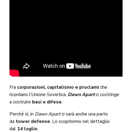
Fra
corporazioni, capitalismo e proclami
che
ricordano l’Unione Sovietica,
Dawn Apart
ci costringe
a costruire
basi e difese
.
Perché sì, in
Dawn Apart
ci sarà anche una parte
da
tower defense
. Lo scopriremo nel dettaglio
dal
14 luglio
.