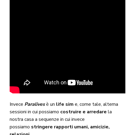
Invece
Paralives
è un
life sim
e, come tale, alterna
sessioni in cui possiamo
costruire e arredare
la
nostra casa a sequenze in cui invece
possiamo
stringere rapporti umani, amicizie,
relazioni
.