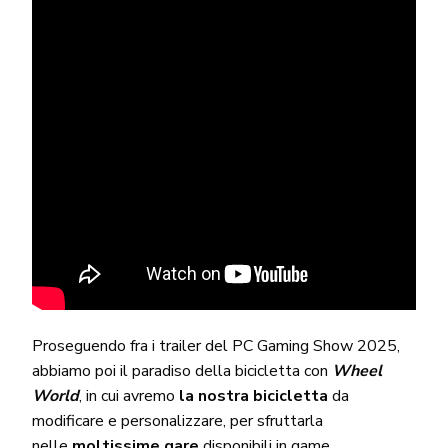
Proseguendo fra i trailer del PC Gaming Show 2025,
abbiamo poi il paradiso della bicicletta con
Wheel
World
, in cui avremo
la nostra bicicletta
da
modificare e personalizzare, per sfruttarla
nelle
moltissime gare
disponibili in game.