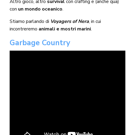
Altro gioco, altro
survival
con crafting e (anche qua)
con
un mondo oceanico
.
Stiamo parlando di
Voyagers of Nera
, in cui
incontreremo
animali e mostri marini
.
Garbage Country