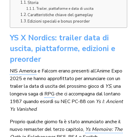
Storia
Trailer, piattaforme e data di uscita
Caratteristiche chiave del gameplay
Edizioni speciali e bonus preorder
YS X Nordics: trailer data di
uscita, piattaforme, edizioni e
preorder
NIS America
e Falcom erano presenti all’Anime Expo
2025 e ne hanno approfittato per annunciare con un
trailer la data di uscita del prossimo gioco di
YS
, una
longeva saga di
RPG
che ci accompagna dal lontano
1987 quando esordì su NEC PC-88 con
Ys I: Ancient
Ys Vanished
.
Proprio qualche giorno fa è stato annunciato anche il
nuovo remaster del terzo capitolo,
Ys Memoire: The
Oath in Felghana
per PS5, PS4 e Switch.