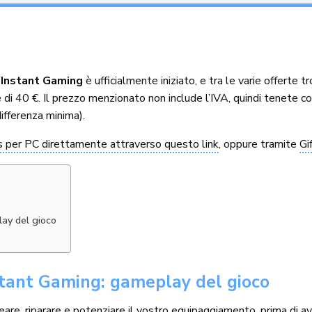
i Instant Gaming
è ufficialmente iniziato, e tra le varie offerte
 di 40 €. Il prezzo menzionato non include l’IVA, quindi tenete 
differenza minima).
 per PC direttamente attraverso questo link
, oppure tramite
Gi
ay del gioco
stant Gaming: gameplay del gioco
eare, riparare e potenziare il vostro equipaggiamento, prima di avv