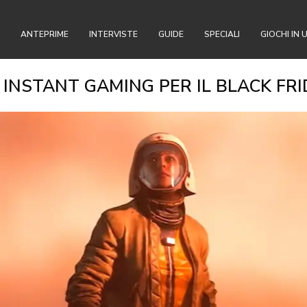
ANTEPRIME
INTERVISTE
GUIDE
SPECIALI
GIOCHI IN 
 INSTANT GAMING PER IL BLACK FRI