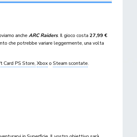
 troviamo anche
ARC Raiders
. Il gioco costa
27,99 €
conto che potrebbe variare leggermente, una volta
ft Card PS Store,
Xbox
o
Steam scontate
.
enturarvi in Superficie. Il vostro obiettivo sarà