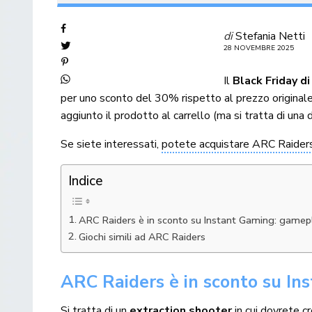
di
Stefania Netti
28 NOVEMBRE 2025
Il
Black Friday d
per uno sconto del 30% rispetto al prezzo originale
aggiunto il prodotto al carrello (ma si tratta di una 
Se siete interessati,
potete acquistare ARC Raiders
Indice
ARC Raiders è in sconto su Instant Gaming: gamepl
Giochi simili ad ARC Raiders
ARC Raiders è in sconto su In
Si tratta di un
extraction shooter
in cui dovrete cr