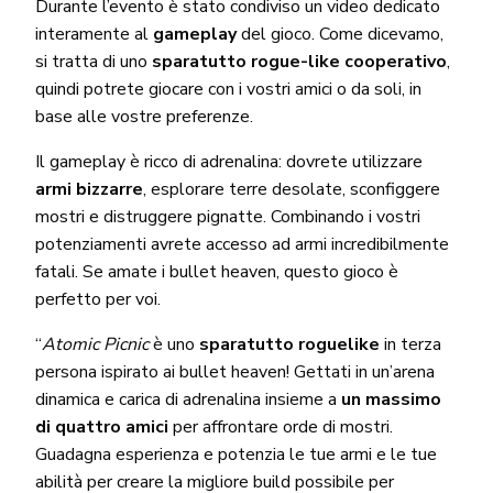
Durante l’evento è stato condiviso un video dedicato
interamente al
gameplay
del gioco. Come dicevamo,
si tratta di uno
sparatutto rogue-like cooperativo
,
quindi potrete giocare con i vostri amici o da soli, in
base alle vostre preferenze.
Il gameplay è ricco di adrenalina: dovrete utilizzare
armi bizzarre
, esplorare terre desolate, sconfiggere
mostri e distruggere pignatte. Combinando i vostri
potenziamenti avrete accesso ad armi incredibilmente
fatali. Se amate i bullet heaven, questo gioco è
perfetto per voi.
“
Atomic Picnic
è uno
sparatutto roguelike
in terza
persona ispirato ai bullet heaven! Gettati in un’arena
dinamica e carica di adrenalina insieme a
un massimo
di quattro amici
per affrontare orde di mostri.
Guadagna esperienza e potenzia le tue armi e le tue
abilità per creare la migliore build possibile per