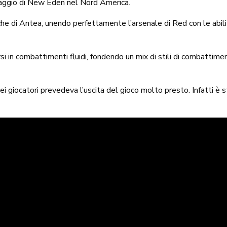
esaggio di New Eden nel Nord America.
 che di Antea, unendo perfettamente l’arsenale di Red con le abi
 in combattimenti fluidi, fondendo un mix di stili di combattimento
 giocatori prevedeva l’uscita del gioco molto presto. Infatti è 