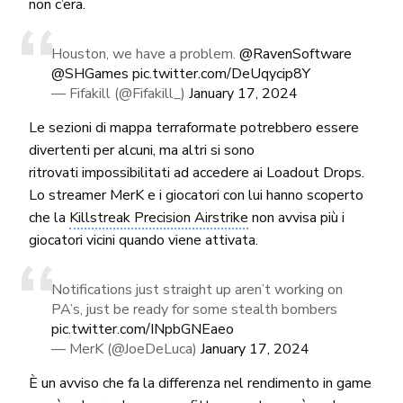
non c’era.
Houston, we have a problem.
@RavenSoftware
@SHGames
pic.twitter.com/DeUqycip8Y
— Fifakill (@Fifakill_)
January 17, 2024
Le sezioni di mappa terraformate potrebbero essere
divertenti per alcuni, ma altri si sono
ritrovati impossibilitati ad accedere ai Loadout Drops.
Lo streamer MerK e i giocatori con lui hanno scoperto
che la
Killstreak Precision Airstrike
non avvisa più i
giocatori vicini quando viene attivata.
Notifications just straight up aren’t working on
PA’s, just be ready for some stealth bombers
pic.twitter.com/INpbGNEaeo
— MerK (@JoeDeLuca)
January 17, 2024
È un avviso che fa la differenza nel rendimento in game