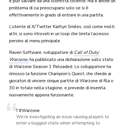
e può salvare da una sconfitta cocente, ma è anche un
problema di cui preoccuparsi solo se si è
effettivamente in grado di entrare in una partita.
L’utente di X/Twitter Kaitlyn Smiles, così come molti
altri, si sono ritrovati in un loop che limita l’accesso
persino al menu principale.
Raven Software, sviluppatore di
Call of Duty:
Warzone
, ha pubblicato una dichiarazione sullo stato
di Warzone Season 1 Reloaded. Lo sviluppatore ha
rimosso la funzione Champion’s Quest, che chiede ai
giocatori di vincere cinque partite di Warzone di fila o
30 in totale nella stagione, e prevede di inserirla
nuovamente appena funzionante.
❗️
#Warzone
We’re investigating an issue causing players to
enter a bugged state when attempting to