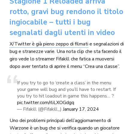
Stagione 1 Reloaded arriva
rotto, gravi bug rendono il titolo
ingiocabile – tutti i bug
segnalati dagli utenti in video
X/Twitter è già pieno zeppo di filmati
e segnalazioni di
bug e stranezze varie. Una nota clip che sta facendo il
giro vede lo streamer Fifakill che fatica a muoversi
dopo aver tentato di aprire il menu “Crea una classe”.
If you try to go to ‘create a class’ in the menu
your game will bug and you’ll have to restart. If
you try to hit loadout in game this happens… ?
pic.twitter.com/rliLXOGdgq
— Fifakill (@Fifakill_)
January 17, 2024
Uno dei problemi principali dell’aggiornamento di
Warzone è un bug che si verifica quando un giocatore