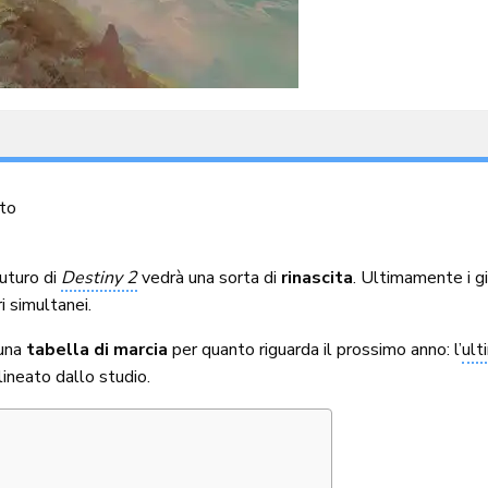
to
futuro di
Destiny 2
vedrà una sorta di
rinascita
. Ultimamente i g
i simultanei.
 una
tabella di marcia
per quanto riguarda il prossimo anno: l’
ult
ineato dallo studio.