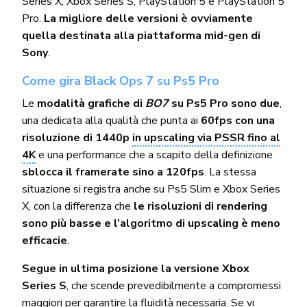
Series X, Xbox Series S, PlayStation 5 e PlayStation 5
Pro.
La migliore delle versioni è ovviamente
quella destinata alla piattaforma mid-gen di
Sony
.
Come gira Black Ops 7 su Ps5 Pro
Le
modalità grafiche di
BO7
su Ps5 Pro sono due
,
una dedicata alla qualità che punta ai
60fps con una
risoluzione di 1440p
in upscaling via PSSR fino al
4K
e una performance che a scapito della definizione
sblocca il framerate sino a 120fps
. La stessa
situazione si registra anche su Ps5 Slim e Xbox Series
X, con la differenza che
le risoluzioni di rendering
sono più basse e l’algoritmo di upscaling è meno
efficacie
.
Segue in ultima posizione la versione Xbox
Series S
, che scende prevedibilmente a compromessi
maggiori per garantire la fluidità necessaria. Se vi