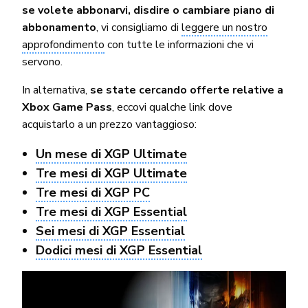
se volete abbonarvi, disdire o cambiare piano di
abbonamento
, vi consigliamo di
leggere un nostro
approfondimento
con tutte le informazioni che vi
servono.
In alternativa,
se state cercando offerte relative a
Xbox Game Pass
, eccovi qualche link dove
acquistarlo a un prezzo vantaggioso:
Un mese di XGP Ultimate
Tre mesi di XGP Ultimate
Tre mesi di XGP PC
Tre mesi di XGP Essential
Sei mesi di XGP Essential
Dodici mesi di XGP Essential