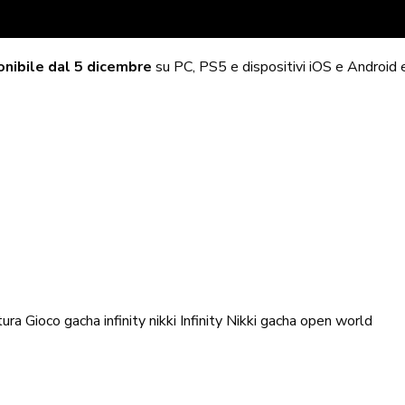
onibile dal 5 dicembre
su PC, PS5 e dispositivi iOS e Android e
tura
Gioco gacha
infinity nikki
Infinity Nikki gacha
open world