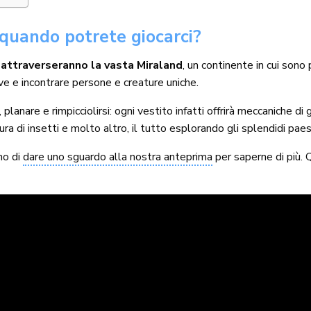
: quando potrete giocarci?
i
attraverseranno la vasta Miraland
, un continente in cui sono
e e incontrare persone e creature uniche.
 planare e rimpicciolirsi: ogni vestito infatti offrirà meccaniche di
ra di insetti e molto altro, il tutto esplorando gli splendidi paes
mo di
dare uno sguardo alla nostra anteprima
per saperne di più. 