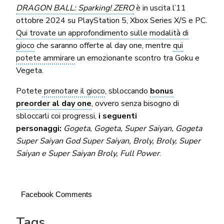
DRAGON BALL: Sparking! ZERO
è in uscita l’11
ottobre 2024 su PlayStation 5, Xbox Series X/S e PC.
Qui trovate un approfondimento sulle modalità di
gioco
che saranno offerte al day one, mentre
qui
potete ammirare
un emozionante scontro tra Goku e
Vegeta.
Potete
prenotare il gioco
, sbloccando
bonus
preorder al day one
, ovvero senza bisogno di
sbloccarli coi progressi,
i seguenti
personaggi:
Gogeta, Gogeta, Super Saiyan, Gogeta
Super Saiyan God Super Saiyan, Broly, Broly, Super
Saiyan e Super Saiyan Broly, Full Power
.
Facebook Comments
Tags