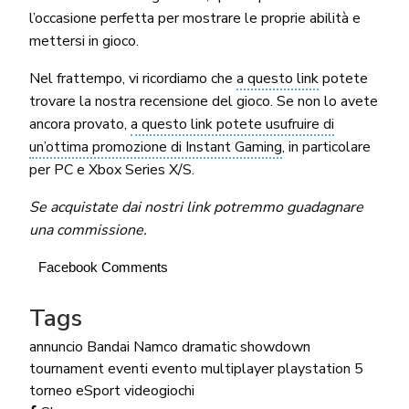
l’occasione perfetta per mostrare le proprie abilità e
mettersi in gioco.
Nel frattempo, vi ricordiamo che
a questo link
potete
trovare la nostra recensione del gioco. Se non lo avete
ancora provato,
a questo link potete usufruire di
un’ottima promozione di Instant Gaming
, in particolare
per PC e Xbox Series X/S.
Se acquistate dai nostri link potremmo guadagnare
una commissione.
Facebook Comments
Tags
annuncio
Bandai Namco
dramatic showdown
tournament
eventi
evento
multiplayer
playstation 5
torneo eSport
videogiochi