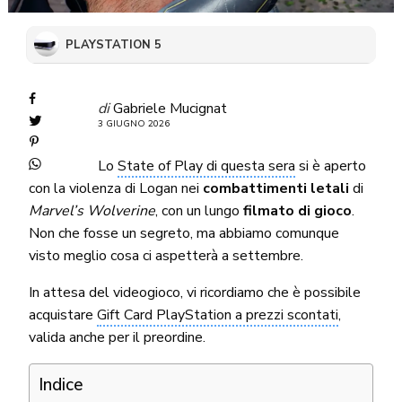
PLAYSTATION 5
di
Gabriele Mucignat
3 GIUGNO 2026
Lo
State of Play di questa sera
si è aperto
con la violenza di Logan nei
combattimenti letali
di
Marvel’s Wolverine
, con un lungo
filmato di gioco
.
Non che fosse un segreto, ma abbiamo comunque
visto meglio cosa ci aspetterà a settembre.
In attesa del videogioco, vi ricordiamo che è possibile
acquistare
Gift Card PlayStation a prezzi scontati
,
valida anche per il preordine.
Indice