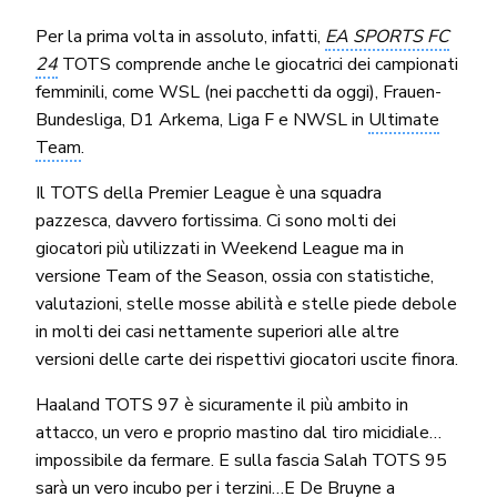
Per la prima volta in assoluto, infatti,
EA SPORTS FC
24
TOTS comprende anche le giocatrici dei campionati
femminili, come WSL (nei pacchetti da oggi), Frauen-
Bundesliga, D1 Arkema, Liga F e NWSL in
Ultimate
Team
.
Il TOTS della Premier League è una squadra
pazzesca, davvero fortissima. Ci sono molti dei
giocatori più utilizzati in Weekend League ma in
versione Team of the Season, ossia con statistiche,
valutazioni, stelle mosse abilità e stelle piede debole
in molti dei casi nettamente superiori alle altre
versioni delle carte dei rispettivi giocatori uscite finora.
Haaland TOTS 97 è sicuramente il più ambito in
attacco, un vero e proprio mastino dal tiro micidiale…
impossibile da fermare. E sulla fascia Salah TOTS 95
sarà un vero incubo per i terzini…E De Bruyne a