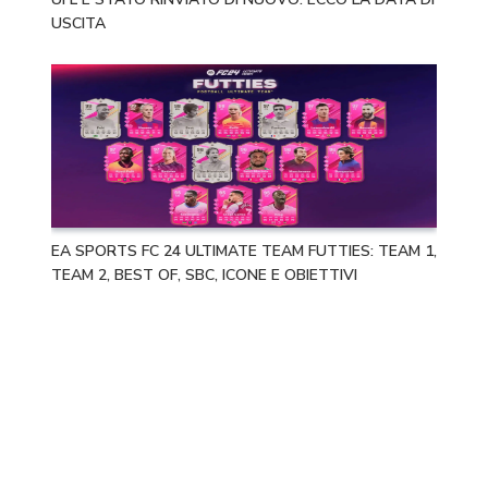
USCITA
EA SPORTS FC 24 ULTIMATE TEAM FUTTIES: TEAM 1,
TEAM 2, BEST OF, SBC, ICONE E OBIETTIVI