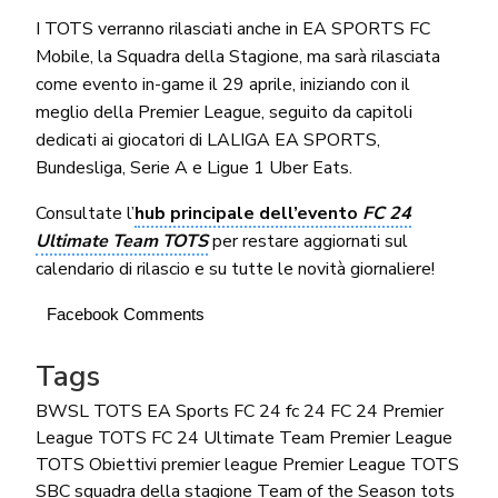
I TOTS verranno rilasciati anche in EA SPORTS FC
Mobile, la Squadra della Stagione, ma sarà rilasciata
come evento in-game il 29 aprile, iniziando con il
meglio della Premier League, seguito da capitoli
dedicati ai giocatori di LALIGA EA SPORTS,
Bundesliga, Serie A e Ligue 1 Uber Eats.
Consultate l’
hub principale dell’evento
FC 24
Ultimate Team TOTS
per restare aggiornati sul
calendario di rilascio e su tutte le novità giornaliere!
Facebook Comments
Tags
BWSL TOTS
EA Sports FC 24
fc 24
FC 24 Premier
League TOTS
FC 24 Ultimate Team Premier League
TOTS
Obiettivi
premier league
Premier League TOTS
SBC
squadra della stagione
Team of the Season
tots