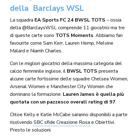
della Barclays WSL
La squadra
EA Sports FC 24 BWSL TOTS
– ossia
della @BarclaysWSL comprende 11 giocatrici ma tre
di queste carte sono
TOTS Moments
. Abbiamo fan
favourite come Sam Kerr, Lauren Hemp, Melvine
Malard e Niamh Charles.
Con le migliori giocatrici della massima categoria del
calcio femminile inglese, il
BWSL TOTS
presenta
alcune carte fortissime delle squadre Chelsea Women,
Arsenal Women e Manchester City Women che
dominano la formazione.
Lauren James è quella più
quotata con un pazzesco overall rating di 97
.
Chloe Kelly e Katie McCabe saranno disponibili a parte
risolvendo
SBC
sfide Creazione Rosa
e Obiettivi.
Presto le soluzioni.