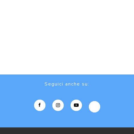
Seguici anche su: