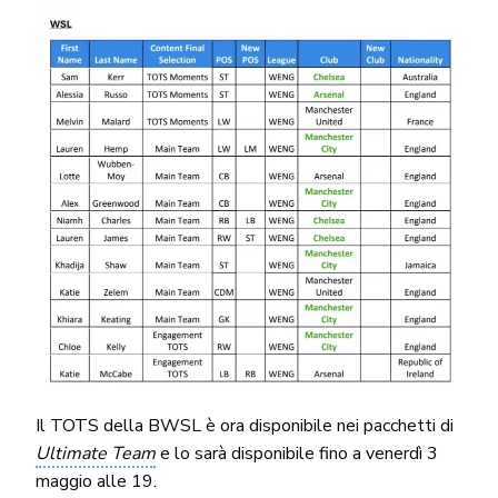
Il TOTS della BWSL è ora disponibile nei pacchetti di
Ultimate Team
e lo sarà disponibile fino a venerdì 3
maggio alle 19.