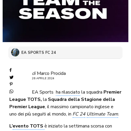
EA SPORTS FC 24
di
Marco Procida
26 APRILE 2024
EA Sports
ha rilasciato
la squadra
Premier
League TOTS,
la
Squadra della Stagione della
Premier League
, il massimo campionato inglese e
uno dei più seguiti al mondo, in
FC 24
Ultimate Team
.
L’
evento TOTS
è iniziato la settimana scorsa con