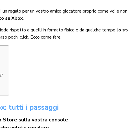
 di un regalo per un vostro amico giocatore proprio come voi e n
co su Xbox
.
ede rispetto a quelli in formato fisico e da qualche tempo
lo st
so pochi click. Ecco come fare.
s?
: tutti i passaggi
x Store sulla vostra console
 che volete regalare