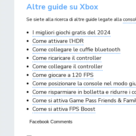
Altre guide su Xbox
Se siete alla ricerca di altre guide legate alla
consol
I migliori giochi gratis del 2024
Come attivare l’HDR
Come collegare le cuffie bluetooth
Come ricaricare il controller
Come collegare il controller
Come giocare a 120 FPS
Come posizionare la console nel modo gi
Come risparmiare in bolletta e ridurre i 
Come si attiva Game Pass Friends & Fami
Come si attiva FPS Boost
Facebook Comments