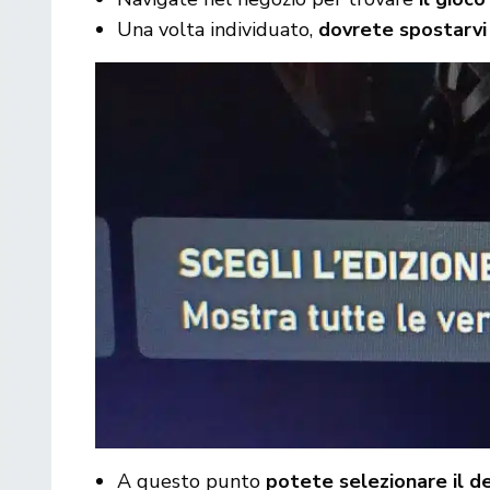
Una volta individuato,
dovrete spostarvi 
A questo punto
potete selezionare il de