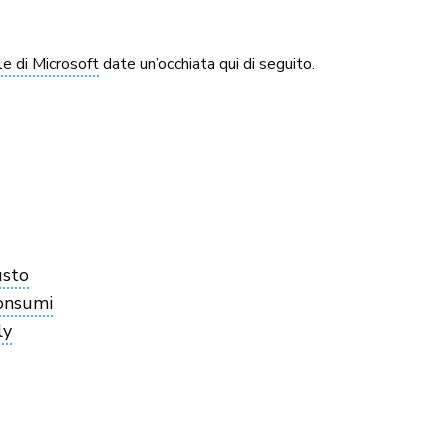
e di Microsoft
date un’occhiata qui di seguito.
usto
consumi
ly