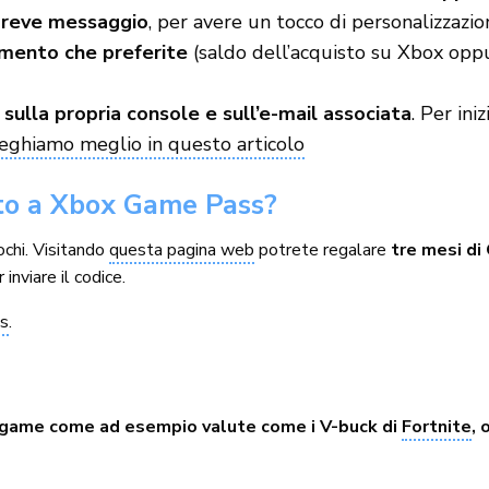
breve messaggio
, per avere un tocco di personalizzazio
amento che preferite
(saldo dell’acquisto su Xbox oppur
sulla propria console e sull’e-mail associata
. Per ini
ieghiamo meglio in questo articolo
o a Xbox Game Pass?
ochi. Visitando
questa pagina web
potrete regalare
tre mesi d
inviare il codice.
ss
.
n-game come ad esempio valute come i V-buck di
Fortnite
,