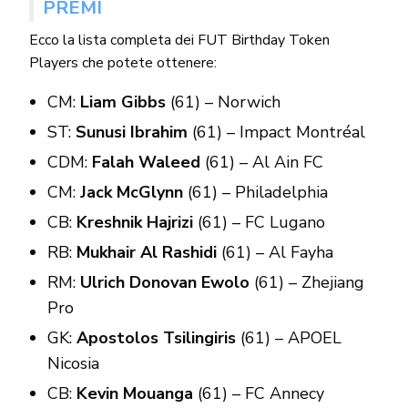
PREMI
Ecco la lista completa dei FUT Birthday Token
Players che potete ottenere:
CM:
Liam Gibbs
(61) – Norwich
ST:
Sunusi Ibrahim
(61) – Impact Montréal
CDM:
Falah Waleed
(61) – Al Ain FC
CM:
Jack McGlynn
(61) – Philadelphia
CB:
Kreshnik Hajrizi
(61) – FC Lugano
RB:
Mukhair Al Rashidi
(61) – Al Fayha
RM:
Ulrich Donovan Ewolo
(61) – Zhejiang
Pro
GK:
Apostolos Tsilingiris
(61) – APOEL
Nicosia
CB:
Kevin Mouanga
(61) – FC Annecy