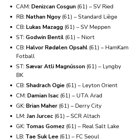
CAM:
Denizcan Cosgun
(61) – SV Ried
RB:
Nathan Ngoy
(61) – Standard Liège
CB:
Lukas Mazagg
(61) – SV Meppen
ST:
Godwin Bentil
(61) – Niort
CB:
Halvor Rødølen Opsahl
(61) – HamKam
Fotball
ST:
Sævar Atli Magnússon
(61) – Lyngby
BK
CB:
Shadrach Ogie
(61) – Leyton Orient
CM:
Damian Isac
(61) – UTA Arad
GK:
Brian Maher
(61) – Derry City
LM:
Jan Jurcec
(61) – SCR Altach
GK:
Tomas Gomez
(61) – Real Salt Lake
LB:
Tae Suk Lee
(61) – FC Seoul