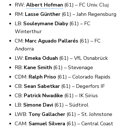
RW:
Albert Hof
man
(61) – FC Univ. Cluj
RM:
Lasse Günther
(61) – Jahn Regensburg
LB:
Souleymane Diaby
(61) – FC
Winterthur
CM:
Marc Aguado Pallarés
(61) – FC
Andorra
LW:
Emeka Oduah
(61) – VfL Osnabrück
RB:
Kane Smith
(61) – Stevenage
CDM:
Ralph Priso
(61) – Colorado Rapids
CB:
Sean Sabetkar
(61) – Degerfors IF
CB:
Patrick Nwadike
(61) – IK Sirius
LB:
Simone Davi
(61) – Südtirol
LWB:
Tony Gallacher
(61) – St. Johnstone
CAM:
Samuel Silvera
(61) – Central Coast