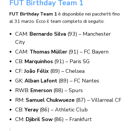
FUT Birthday Team 1
FUT Birthday Team 1
è disponibile nei pacchetti fino
al 31 marzo. Ecco il team completo di seguito:
CAM:
Bernardo Silva
(93) – Manchester
City
CAM:
Thomas Müller
(91) – FC Bayern
CB:
Marquinhos
(91) – Paris SG
CF:
João Félix
(89) – Chelsea
GK:
Alban Lafont
(89) – FC Nantes
RWB:
Emerson
(88) – Spurs
RM:
Samuel Chukwueze
(87) – Villarreal CF
CB:
Yeray
(86) – Athletic Club
CM:
Djibril Sow
(86) – Frankfurt