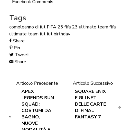
Facebook Comments
Tags
compleanno di fut
FIFA 23
fifa 23 ultimate team
fifa
ultimate team
fut
fut birthday
Share
Pin
Tweet
Share
Articolo Precedente
Articolo Successivo
APEX
SQUARE ENIX
LEGENDS SUN
E GLI NFT
SQUAD:
DELLE CARTE
COSTUMI DA
DI FINAL
BAGNO,
FANTASY 7
NUOVE
MODALITÀ E