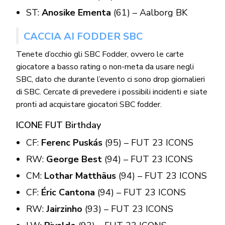
ST:
Anosike Ementa
(61) – Aalborg BK
CACCIA AI FODDER SBC
Tenete d’occhio gli SBC Fodder, ovvero le carte
giocatore a basso rating o non-meta da usare negli
SBC, dato che durante l’evento ci sono drop giornalieri
di SBC. Cercate di prevedere i possibili incidenti e siate
pronti ad acquistare giocatori SBC fodder.
ICONE FUT Birthday
CF:
Ferenc Puskás
(95) – FUT 23 ICONS
RW:
George Best
(94) – FUT 23 ICONS
CM:
Lothar Matthäus
(94) – FUT 23 ICONS
CF:
Éric Cantona
(94) – FUT 23 ICONS
RW:
Jairzinho
(93) – FUT 23 ICONS