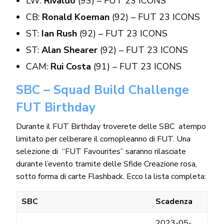
LW:
Rivaldo
(93) – FUT 23 ICONS
CB:
Ronald Koeman
(92) – FUT 23 ICONS
ST:
Ian Rush
(92) – FUT 23 ICONS
ST:
Alan Shearer
(92) – FUT 23 ICONS
CAM:
Rui Costa
(91) – FUT 23 ICONS
SBC – Squad Build Challenge
FUT Birthday
Durante il FUT Birthday troverete delle SBC atempo
limitato per celberare il comopleanno di FUT. Una
selezione di “FUT Favourites” saranno rilasciate
durante l’evento tramite delle Sfide Creazione rosa,
sotto forma di carte Flashback. Ecco la lista completa:
SBC
Scadenza
2023-05-