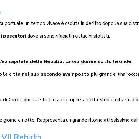
)
ttà portuale un tempo vivace è caduta in declino dopo la sua dis
i pescatori
dove si sono rifugiati i cittadini sfollati.
l’ex capitale della Repubblica ora dorme sotto le onde.
o la città nel suo secondo avamposto più grande
, una rocca
o di Corel
, questa struttura di proprietà della Shinra utilizza a
iene giorno e notte. Rappresenta un grande ritorno attesissimo dai 
 VII Rebirth