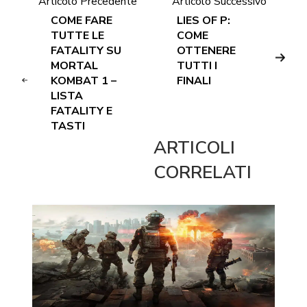
Articolo Precedente
Articolo Successivo
COME FARE
LIES OF P:
TUTTE LE
COME
FATALITY SU
OTTENERE
MORTAL
TUTTI I
KOMBAT 1 –
FINALI
LISTA
FATALITY E
TASTI
ARTICOLI
CORRELATI