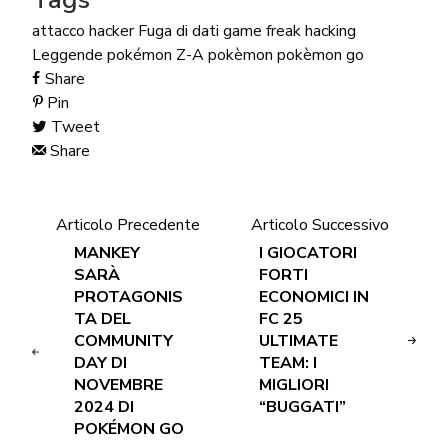
attacco hacker
Fuga di dati
game freak
hacking
Leggende pokémon Z-A
pokèmon
pokèmon go
Share
Pin
Tweet
Share
Articolo Precedente
Articolo Successivo
MANKEY
I GIOCATORI
SARÀ
FORTI
PROTAGONIS
ECONOMICI IN
TA DEL
FC 25
COMMUNITY
ULTIMATE
DAY DI
TEAM: I
NOVEMBRE
MIGLIORI
2024 DI
“BUGGATI”
POKÉMON GO