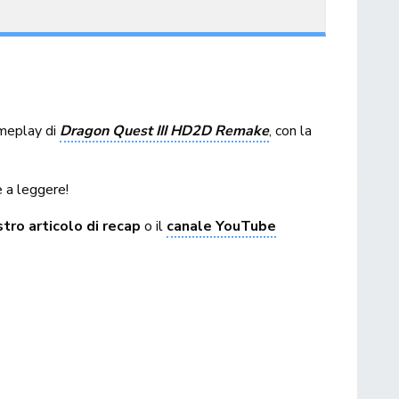
ameplay di
Dragon Quest III HD2D Remake
, con la
 a leggere!
tro articolo di recap
o il
canale YouTube