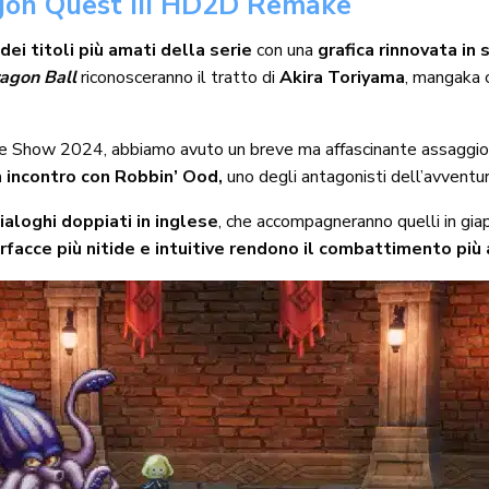
gon Quest III HD2D Remake
dei titoli più amati della serie
con una
grafica rinnovata in
agon Ball
riconosceranno il tratto di
Akira Toriyama
, mangaka c
 Show 2024, abbiamo avuto un breve ma affascinante assaggio
incontro con Robbin’ Ood,
uno degli antagonisti dell’avventur
ialoghi doppiati in inglese
, che accompagneranno quelli in gi
rfacce più nitide e intuitive rendono il combattimento più ac