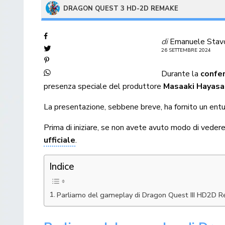
DRAGON QUEST 3 HD-2D REMAKE
di
Emanuele Stav
26 SETTEMBRE 2024
Durante la
confe
presenza speciale del produttore
Masaaki Hayasa
La presentazione, sebbene breve, ha fornito un ent
Prima di iniziare, se non avete avuto modo di veder
ufficiale
.
Indice
Parliamo del gameplay di Dragon Quest III HD2D 