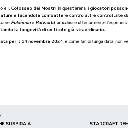
o è il
Colosseo dei Mostri
. In quest’arena,
i giocatori posson
ture e facendole combattere contro altre controllate da
i come
Pokémon
e
Palworld
, arricchisce ulteriormente l’esperien
ando la longevità di un titolo già straordinario.
sata per il 14 novembre 2024
, e come fan di lunga data, non v
e
E SI ISPIRA A
STARCRAFT REM