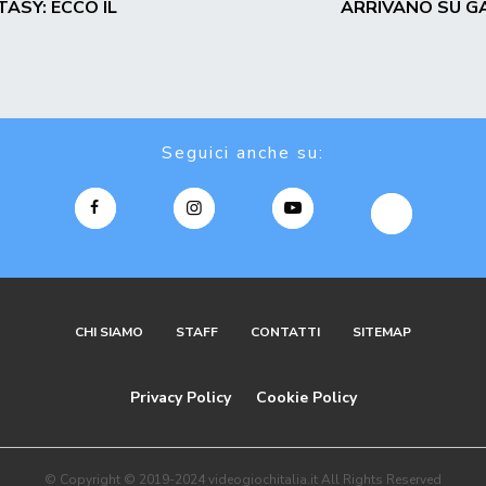
ASY: ECCO IL
ARRIVANO SU G
Seguici anche su:
CHI SIAMO
STAFF
CONTATTI
SITEMAP
Privacy Policy
Cookie Policy
© Copyright © 2019-2024 videogiochitalia.it All Rights Reserved