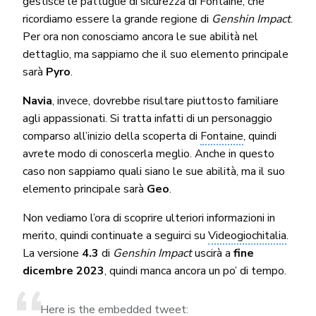
gestisce le pattuglie di sicurezza di Fontaine, che
ricordiamo essere la grande regione di
Genshin Impact
.
Per ora non conosciamo ancora le sue abilità nel
dettaglio, ma sappiamo che il suo elemento principale
sarà
Pyro
.
Navia
, invece, dovrebbe risultare piuttosto familiare
agli appassionati. Si tratta infatti di un personaggio
comparso all’inizio della scoperta di
Fontaine
, quindi
avrete modo di conoscerla meglio. Anche in questo
caso non sappiamo quali siano le sue abilità, ma il suo
elemento principale sarà
Geo
.
Non vediamo l’ora di scoprire ulteriori informazioni in
merito, quindi continuate a seguirci su
Videogiochitalia
.
La versione
4.3
di
Genshin Impact
uscirà a
fine
dicembre 2023
, quindi manca ancora un po’ di tempo.
Here is the embedded tweet: