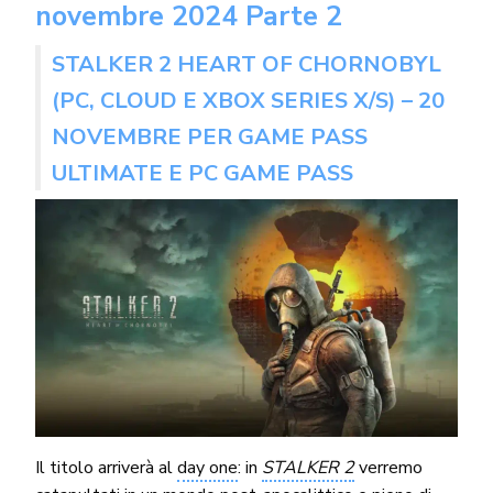
novembre 2024 Parte 2
STALKER 2 HEART OF CHORNOBYL
(PC, CLOUD E XBOX SERIES X/S) – 20
NOVEMBRE PER GAME PASS
ULTIMATE E PC GAME PASS
Il titolo arriverà al
day one
: in
STALKER 2
verremo