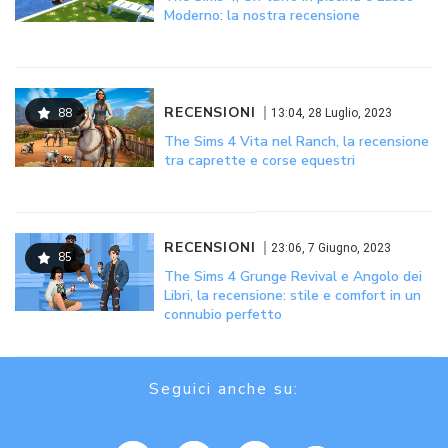
Moderno: la nostra recensione
RECENSIONI
88
13:04, 28 Luglio, 2023
The Sims 4 Vita nel Ranch, la recensione
tra caprette e corse equestri
RECENSIONI
23:06, 7 Giugno, 2023
85
The Sims 4 Grunge Revival e Angolo dei
Libri, la recensione: stile e comfort in un
connubio perfetto
Seguici anche su: