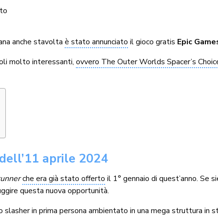
to
ana anche stavolta
è stato annunciato
il gioco gratis
Epic Game
oli molto interessanti,
ovvero The Outer Worlds Spacer’s Choice
dell’11 aprile 2024
runner
che era già stato offerto
il 1° gennaio di quest’anno. Se si
fuggire questa nuova opportunità.
o slasher in prima persona ambientato in una mega struttura in st