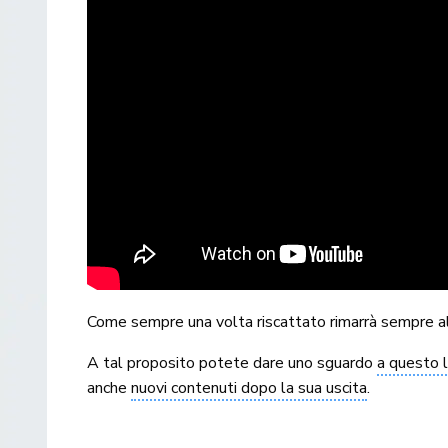
Come sempre una volta riscattato rimarrà sempre all
A tal proposito potete dare uno sguardo
a questo l
anche
nuovi contenuti dopo la sua uscita
.