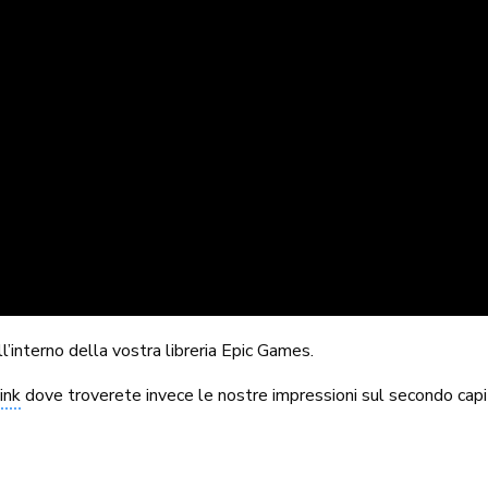
’interno della vostra libreria Epic Games.
ink
dove troverete invece le nostre impressioni sul secondo capi