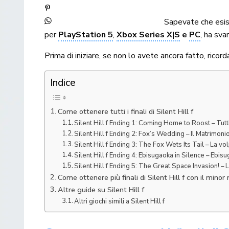
Sapevate che esi
per
PlayStation 5
,
Xbox Series X|S
e
PC
, ha sva
Prima di iniziare, se non lo avete ancora fatto, rico
Indice
Come ottenere tutti i finali di Silent Hill f
Silent Hill f Ending 1: Coming Home to Roost – Tutt
Silent Hill f Ending 2: Fox’s Wedding – Il Matrimoni
Silent Hill f Ending 3: The Fox Wets Its Tail – La vo
Silent Hill f Ending 4: Ebisugaoka in Silence – Ebis
Silent Hill f Ending 5: The Great Space Invasion! –
Come ottenere più finali di Silent Hill f con il minor
Altre guide su Silent Hill f
Altri giochi simili a Silent Hill f