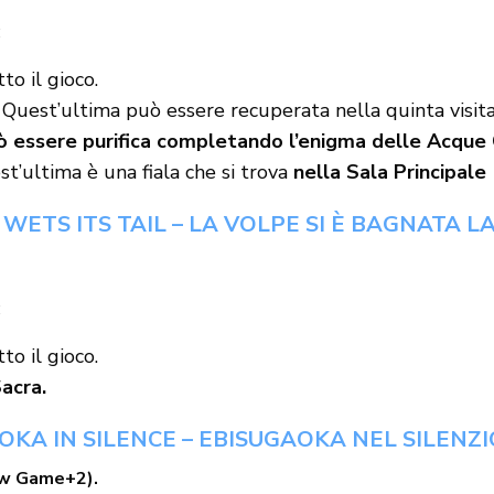
:
to il gioco.
Quest’ultima può essere recuperata nella quinta visita 
ò essere purifica completando l’enigma delle Acque 
t’ultima è una fiala che si trova
nella Sala Principale
X WETS ITS TAIL – LA VOLPE SI È BAGNATA L
:
to il gioco.
acra.
AOKA IN SILENCE – EBISUGAOKA NEL SILENZI
ew Game+2).