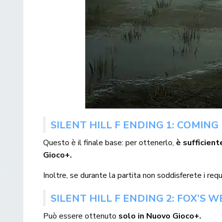
SILENT HILL F ENDING 1: COMIN
Questo è il finale base: per ottenerlo,
è sufficient
Gioco+.
Inoltre, se durante la partita non soddisferete i req
SILENT HILL F ENDING 2: FOX’S 
Può essere ottenuto
solo in Nuovo Gioco+.