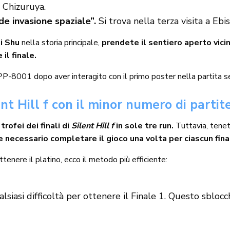
 Chizuruya.
e invasione spaziale”.
Si trova nella terza visita a Ebi
di Shu
nella storia principale,
prendete il sentiero aperto vicin
il finale.
PP-8001 dopo aver interagito con il primo poster nella partita 
ent Hill f con il minor numero di partit
ofei dei finali di
Silent Hill f
in sole tre run.
Tuttavia, tene
 necessario completare il gioco una volta per ciascun fina
enere il platino, ecco il metodo più efficiente:
iasi difficoltà per ottenere il Finale 1. Questo sblocc