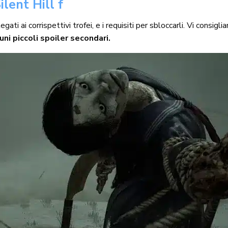
ilent Hill f
 legati ai corrispettivi trofei, e i requisiti per sbloccarli. Vi cons
uni piccoli spoiler secondari.