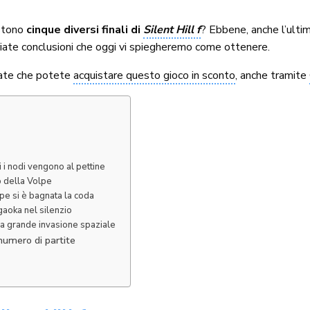
stono
cinque diversi finali di
Silent Hill f
? Ebbene, anche l’ultim
riate conclusioni che oggi vi spiegheremo come ottenere.
rdate che potete
acquistare questo gioco in sconto
, anche tramite
i i nodi vengono al pettine
o della Volpe
lpe si è bagnata la coda
ugaoka nel silenzio
 La grande invasione spaziale
 numero di partite