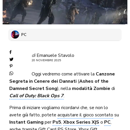
PC
di
Emanuele Stavolo
20 NOVEMBRE 2025
Oggi vedremo come attivare la
Canzone
Segreta in Cenere dei Dannati
(
Ashes of the
Damned Secret Song
), nella
modalità Zombie
di
Call of Duty: Black Ops 7
.
Prima di iniziare vogliamo ricordarvi che, se non lo
avete già fatto, potete
acquistare il gioco scontato
su
Instant Gaming
per
Ps5
,
Xbox Series X|S
o
PC
,
anche tramite
Gift Card PS Store
,
Xbox Gift