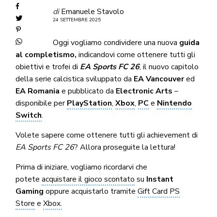
di
Emanuele Stavolo
24 SETTEMBRE 2025
Oggi vogliamo condividere una nuova
guida
al completismo,
indicandovi come ottenere tutti gli
obiettivi e trofei di
EA Sports FC 26
, il nuovo capitolo
della serie calcistica sviluppato da
EA Vancouver
ed
EA Romania
e pubblicato da
Electronic Arts
–
disponibile per
PlayStation
,
Xbox
,
PC
e
Nintendo
Switch
.
Volete sapere come ottenere tutti gli achievement di
EA Sports FC 26
? Allora proseguite la lettura!
Prima di iniziare, vogliamo ricordarvi che
potete
acquistare il gioco scontato
su
Instant
Gaming
oppure acquistarlo tramite
Gift Card PS
Store
e
Xbox.