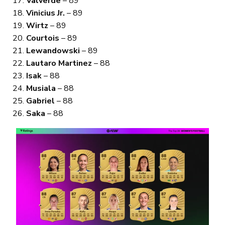
Valverde
– 89
Vinicius Jr.
– 89
Wirtz
– 89
Courtois
– 89
Lewandowski
– 89
Lautaro Martinez
– 88
Isak
– 88
Musiala
– 88
Gabriel
– 88
Saka
– 88