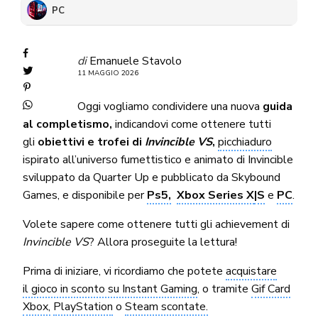
PC
di
Emanuele Stavolo
11 MAGGIO 2026
Oggi vogliamo condividere una nuova
guida
al completismo,
indicandovi come ottenere tutti
gli
obiettivi e trofei di
Invincible VS
,
picchiaduro
ispirato all’universo fumettistico e animato di Invincible
sviluppato da Quarter Up e pubblicato da Skybound
Games, e disponibile per
Ps5,
Xbox Series X
|S
e
PC
.
Volete sapere come ottenere tutti gli achievement di
Invincible VS
? Allora proseguite la lettura!
Prima di iniziare, vi ricordiamo che potete
acquistare
il gioco in sconto su Instant Gaming
, o tramite
Gif Card
Xbox,
PlayStation
o
Steam scontate.