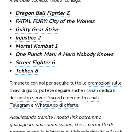
Invincible VS,
ecco i nostri consigli.
Dragon Ball Fighter Z
FATAL FURY: City of the Wolves
Guilty Gear Strive
Injustice 2
Mortal Kombat 1
One Punch Man: A Hero Nobody Knows
Street Fighter 6
Tekken 8
Rimanete con noi per seguire tutte le
promozioni sulle
chiavi di gioco
, potete seguire anche i canali dedicati
del
nostro server Discord
e dei nostri
canali
Telegram
e
WhatsApp di offerte
.
Acquistando tramite i nostri link potremmo
guadagnare una commissione, che ci permette di
portare avanti le iniziative di Videogiochitalia sul web