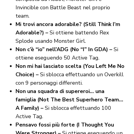
Invincible con Battle Beast nel proprio
team.
Mi trovi ancora adorabile? (Still Think I’m
Adorable?) –
Si ottiene battendo Rex
Splode usando Monster Girl.
Non c’è “io” nell’ADG (No “I” In GDA) –
Si
ottiene eseguendo 50 Active Tag.
Non mi hai lasciato scelta (You Left Me No
Choice) –
Si sblocca effettuando un Overkill
con 9 personaggi differenti.
Non una squadra di supereroi… una
famiglia (Not The Best Superhero Team…
A Family) –
Si sblocca effettuando 100
Active Tag.
Pensavo fossi più forte (I Thought You
Were Stronger) –
Si ottiene eseguendo un