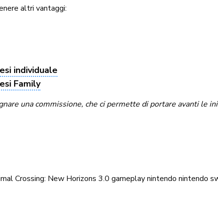
enere altri vantaggi:
si individuale
esi Family
re una commissione, che ci permette di portare avanti le inizia
imal Crossing: New Horizons 3.0
gameplay
nintendo
nintendo s