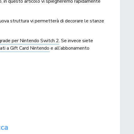
o, in questo articolo vi spiegheremo rapidamente
ova struttura vi permetterà di decorare le stanze
grade per Nintendo Switch 2
. Se invece siete
gati a Gift Card Nintendo
e all’abbonamento
cca