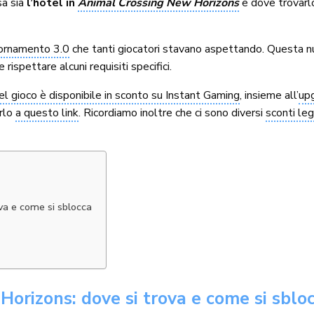
sa sia
l’hotel in
Animal Crossing New Horizons
e dove trovarl
iornamento 3.0
che tanti giocatori stavano aspettando. Questa nu
ispettare alcuni requisiti specifici.
l gioco è disponibile in sconto su Instant Gaming
, insieme all’
up
arlo
a questo link
. Ricordiamo inoltre che ci sono diversi
sconti le
va e come si sblocca
orizons: dove si trova e come si sblo