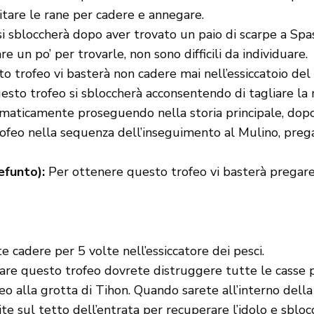
itare le rane per cadere e annegare.
i sbloccherà dopo aver trovato un paio di scarpe a Spas
re un po’ per trovarle, non sono difficili da individuare.
o trofeo vi basterà non cadere mai nell’essiccatoio del
sto trofeo si sbloccherà acconsentendo di tagliare la m
aticamente proseguendo nella storia principale, dopo a
feo nella sequenza dell’inseguimento al Mulino, pregan
efunto):
Per ottenere questo trofeo vi basterà pregare 
cadere per 5 volte nell’essiccatore dei pesci.
re questo trofeo dovrete distruggere tutte le casse pr
o alla grotta di Tihon. Quando sarete all’interno della
lite sul tetto dell’entrata per recuperare l’idolo e sblocc