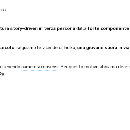
olo
tura story-driven in terza persona
dalla
forte componente 
 secolo
, seguiamo le vicende di Indika,
una giovane suora in vi
ca ottenendo
numerosi consensi
. Per questo motivo abbiamo deciso 
ka
.