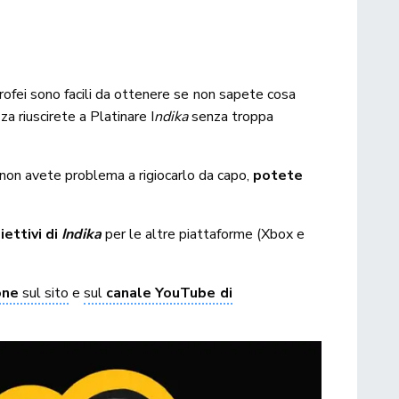
 trofei sono facili da ottenere se non sapete cosa
a riuscirete a Platinare I
ndika
senza troppa
e non avete problema a rigiocarlo da capo,
potete
iettivi
di
Indik
a
per le altre piattaforme (Xbox e
one
sul sito
e
sul
canale YouTube di