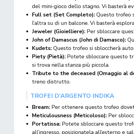
del mini-gioco dello stagno. Vi basterà ev
Full set (Set Completo):
Questo trofeo s
l’altra su di un balcone. Vi basterà esplora
Jeweler (Gioielliere):
Per sbloccare quest
John of Damascus (John di Damasco):
Que
Kudets:
Questo trofeo si sbloccherà autom
Piety (Pietà):
Potete sbloccare questo tro
si trova nella stanza più piccola.
Tribute to the deceased (Omaggio al d
treno distrutto.
TROFEI D’ARGENTO INDIKA
Bream:
Per ottenere questo trofeo dovete 
Meticulousness (Meticoloso):
Per sblocca
Portatissa:
Potete sbloccare questo trofe
all’ingresso, posizionatela all’esterno e sa