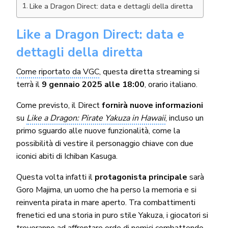
Like a Dragon Direct: data e dettagli della diretta
Like a Dragon Direct: data e
dettagli della diretta
Come riportato da VGC
, questa diretta streaming si
terrà il
9 gennaio 2025 alle 18:00
, orario italiano.
Come previsto, il Direct
fornirà nuove informazioni
su
Like a Dragon: Pirate Yakuza in Hawaii
, incluso un
primo sguardo alle nuove funzionalità, come la
possibilità di vestire il personaggio chiave con due
iconici abiti di Ichiban Kasuga.
Questa volta infatti il
protagonista principale
sarà
Goro Majima, un uomo che ha perso la memoria e si
reinventa pirata in mare aperto. Tra combattimenti
frenetici ed una storia in puro stile Yakuza, i giocatori si
troveranno ad affrontare orde di nemici combattendo