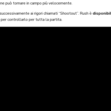
zione può tornare in campo più velocemente.
successivamente ai rigori chiamati “Shootout”. Rush è
disponibi
er controllarlo per tutta la partita.