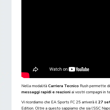
Nella modalità
Carriera Tecnico
Rush permette di a
messaggi rapidi e reazioni
ai vostri compagni in 
Vi ricordiamo che EA Sports FC 25 arriverà il
27 se
Edition
. Oltre a questo sappiamo che sia l’
SSC Napo