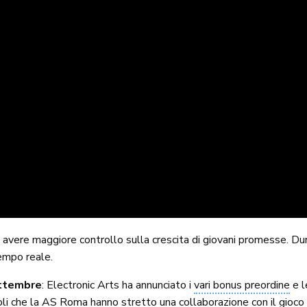
vere maggiore controllo sulla crescita di giovani promesse. Duran
tempo reale.
ttembre
: Electronic Arts ha annunciato i
vari bonus preordine
e l
li
che la
AS Roma
hanno stretto una collaborazione con il gioco d