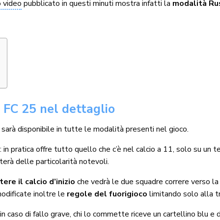
 video
pubblicato in questi minuti mostra infatti la
modalità Ru
 FC 25 nel dettaglio
sarà disponibile in tutte le modalità presenti nel gioco.
e
: in pratica offre tutto quello che c’è nel calcio a 11, solo su un t
terà delle particolarità notevoli.
re il calcio d’inizio
che vedrà le due squadre correre verso la 
odificate inoltre le
regole del fuorigioco
limitando solo alla t
: in caso di fallo grave, chi lo commette riceve un cartellino b