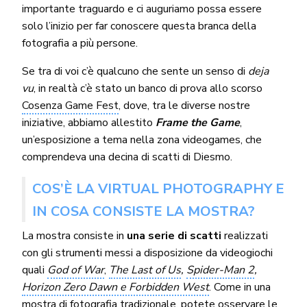
importante traguardo e ci auguriamo possa essere
solo l’inizio per far conoscere questa branca della
fotografia a più persone.
Se tra di voi c’è qualcuno che sente un senso di
deja
vu
, in realtà c’è stato un banco di prova allo scorso
Cosenza Game Fest
, dove, tra le diverse nostre
iniziative, abbiamo allestito
Frame the Game
,
un’esposizione a tema nella zona videogames, che
comprendeva una decina di scatti di Diesmo.
COS’È LA VIRTUAL PHOTOGRAPHY E
IN COSA CONSISTE LA MOSTRA?
La mostra consiste in
una serie di scatti
realizzati
con gli strumenti messi a disposizione da videogiochi
quali
God of War
,
The Last of Us
,
Spider-Man 2
,
Horizon Zero Dawn e Forbidden West
. Come in una
mostra di fotografia tradizionale, potete osservare le