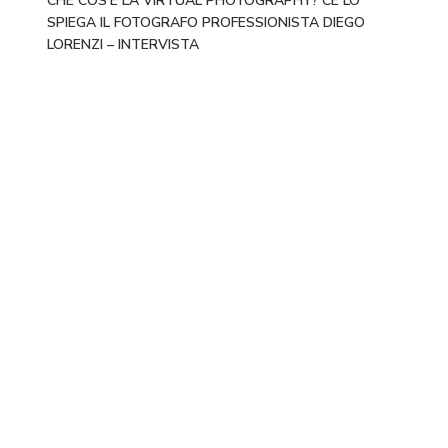
CHE COS’È LA VIRTUAL PHOTOGRAPHY? CE LO
SPIEGA IL FOTOGRAFO PROFESSIONISTA DIEGO
LORENZI – INTERVISTA