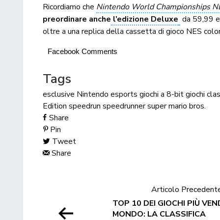
Ricordiamo che
Nintendo World Championships NE
preordinare anche
l’edizione Deluxe
da 59,99 eur
oltre a una replica della cassetta di gioco NES co
Facebook Comments
Tags
esclusive Nintendo
esports
giochi a 8-bit
giochi clas
Edition
speedrun
speedrunner
super mario bros.
Share
Pin
Tweet
Share
Articolo Precedent
TOP 10 DEI GIOCHI PIÙ VEN
MONDO: LA CLASSIFICA