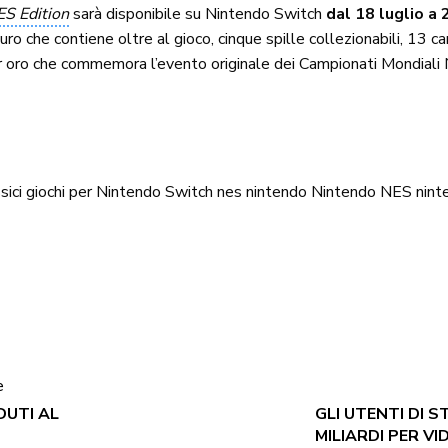
S Edition
sarà disponibile su Nintendo Switch
dal 18 luglio a
o che contiene oltre al gioco, cinque spille collezionabili, 13 car
lor oro che commemora l’evento originale dei Campionati Mondial
sici
giochi per Nintendo Switch
nes
nintendo
Nintendo NES
nint
e
DUTI AL
GLI UTENTI DI 
MILIARDI PER VI