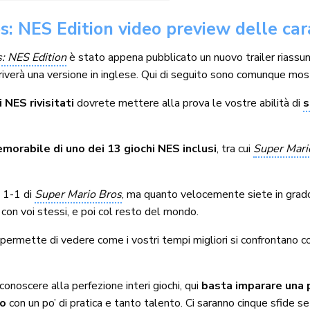
 NES Edition video preview delle cara
: NES Edition
è stato appena pubblicato un nuovo trailer riassu
iverà una versione in inglese. Qui di seguito sono comunque mostra
i NES rivisitati
dovrete mettere alla prova le vostre abilità di
s
orabile di uno dei 13 giochi NES inclusi
, tra cui
Super Mari
 1-1 di
Super Mario Bros
, ma quanto velocemente siete in grado
con voi stessi, e poi col resto del mondo.
 permette di vedere come i vostri tempi migliori si confrontano con qu
onoscere alla perfezione interi giochi, qui
basta imparare una p
do
con un po’ di pratica e tanto talento. Ci saranno cinque sfide 