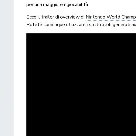
per una maggiore rigiocabilità.
Ecco il trailer di overview di
Nintendo World Champi
Potete comunque utilizzare i sottotitoli generati