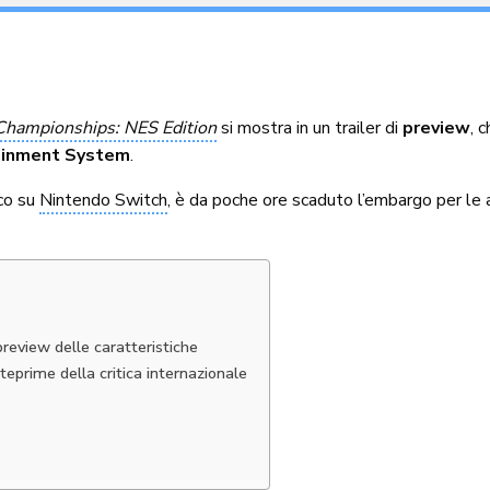
hampionships: NES Edition
si mostra in un trailer di
preview
, 
tainment System
.
oco su
Nintendo Switch
, è da poche ore scaduto l’embargo per le 
eview delle caratteristiche
eprime della critica internazionale