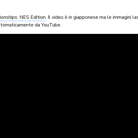
onships: NES Edition
. Il video è in giapponese ma le immagini l
 automaticamente da YouTube.