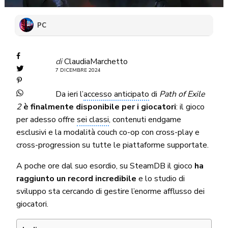
PC
di
ClaudiaMarchetto
7 DICEMBRE 2024
Da ieri l’
accesso anticipato
di
Path of Exile
2
è finalmente disponibile per i giocatori
: il gioco
per adesso offre
sei classi
, contenuti endgame
esclusivi e la modalità couch co-op con cross-play e
cross-progression su tutte le piattaforme supportate.
A poche ore dal suo esordio, su SteamDB il gioco
ha
raggiunto un record incredibile
e lo studio di
sviluppo sta cercando di gestire l’enorme afflusso dei
giocatori.