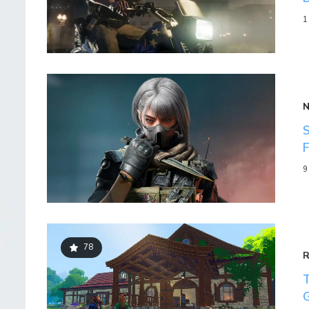
1
9
78