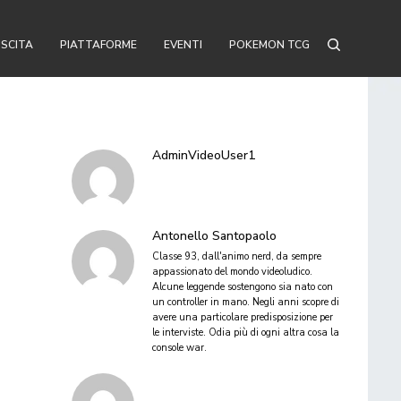
USCITA
PIATTAFORME
EVENTI
POKEMON TCG
AdminVideoUser1
Antonello Santopaolo
Classe 93, dall'animo nerd, da sempre
appassionato del mondo videoludico.
Alcune leggende sostengono sia nato con
un controller in mano. Negli anni scopre di
avere una particolare predisposizione per
le interviste. Odia più di ogni altra cosa la
console war.