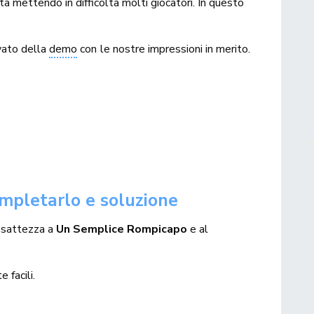
a mettendo in difficoltà molti giocatori. In questo
ovato della
demo
con le nostre impressioni in merito.
mpletarlo e soluzione
l’esattezza a
Un Semplice Rompicapo
e al
 facili.