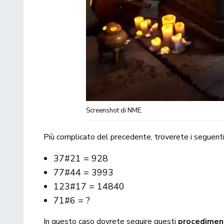
Screenshot di NME.
Più complicato del precedente, troverete i seguent
37#21 = 928
77#44 = 3993
123#17 = 14840
71#6 = ?
In questo caso dovrete seguire questi
procedimen