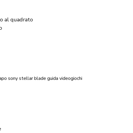
lo al quadrato
o
apo
sony
stellar blade guida
videogiochi
e