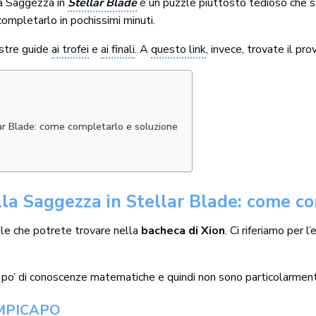
a Saggezza in
Stellar Blade
è un puzzle piuttosto tedioso che st
ompletarlo in pochissimi minuti.
ostre guide
ai trofei
e
ai finali
. A
questo link
, invece, trovate il pr
ar Blade: come completarlo e soluzione
la Saggezza in Stellar Blade: come co
zle che potrete trovare nella
bacheca di Xion
. Ci riferiamo per 
 po’ di conoscenze matematiche e quindi non sono particolarmente
MPICAPO