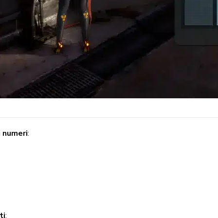
i
numeri
:
ti
: