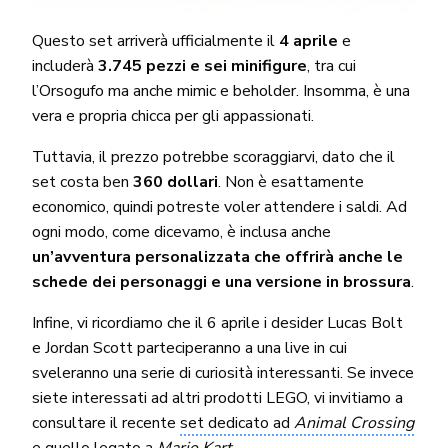
Questo set arriverà ufficialmente il
4 aprile
e
includerà
3.745 pezzi e sei minifigure
, tra cui
l’Orsogufo ma anche mimic e beholder. Insomma, è una
vera e propria chicca per gli appassionati.
Tuttavia, il prezzo potrebbe scoraggiarvi, dato che il
set costa ben
360 dollari
. Non è esattamente
economico, quindi potreste voler attendere i saldi. Ad
ogni modo, come dicevamo, è inclusa anche
un’avventura personalizzata che offrirà anche le
schede dei personaggi e una versione in brossura
.
Infine, vi ricordiamo che il 6 aprile i desider Lucas Bolt
e Jordan Scott parteciperanno a una live in cui
sveleranno una serie di curiosità interessanti. Se invece
siete interessati ad altri prodotti LEGO, vi invitiamo a
consultare il recente
set dedicato ad
Animal Crossing
e
quello legato a
Mario Kart
.