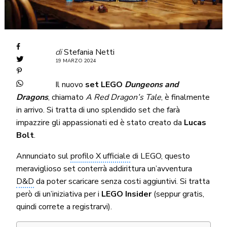
di
Stefania Netti
19 MARZO 2024
Il nuovo
set LEGO
Dungeons and
Dragons
, chiamato
A Red Dragon’s Tale
, è finalmente
in arrivo. Si tratta di uno splendido set che farà
impazzire gli appassionati ed è stato creato da
Lucas
Bolt
.
Annunciato sul
profilo X ufficiale
di LEGO, questo
meraviglioso set conterrà addirittura un’avventura
D&D
da poter scaricare senza costi aggiuntivi. Si tratta
però di un’iniziativa per i
LEGO Insider
(seppur gratis,
quindi correte a registrarvi).