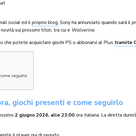
nat
nali social ed il
proprio blog
, Sony ha annunciato quando sarà il p
ovità sui prossimi titoli, tra cui e
Wolverine
.
iamo che potete acquistare giochi PS o abbonarvi al Plus
tramite 
e come seguirlo
ora, giochi presenti e come seguirlo
rossimo
2 giugno 2026, alle 23:00
ora italiana. La diretta durer
ramite il player qui di seguito: