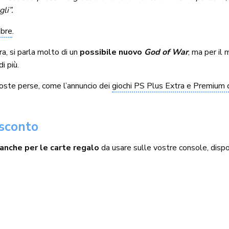
li”.
bre
.
ra, si parla molto di un
possibile nuovo
God of War
, ma per il
i più.
 foste perse, come l’annuncio dei
giochi PS Plus Extra e Premium 
 sconto
anche per le carte regalo
da usare sulle vostre console, disponib