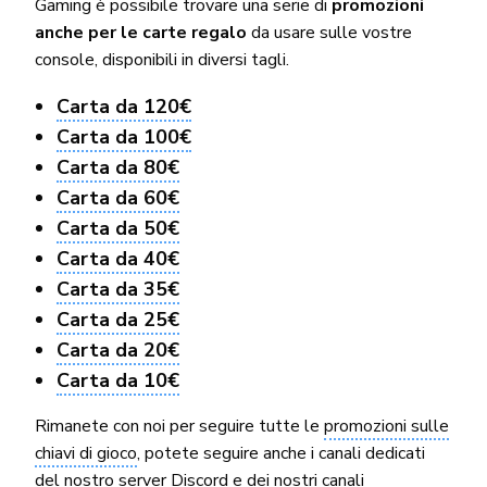
Gaming è possibile trovare una serie di
promozioni
anche per le carte regalo
da usare sulle vostre
console, disponibili in diversi tagli.
Carta da 120€
Carta da 100€
Carta da 80€
Carta da 60€
Carta da 50€
Carta da 40€
Carta da 35€
Carta da 25€
Carta da 20€
Carta da 10€
Rimanete con noi per seguire tutte le
promozioni sulle
chiavi di gioco
, potete seguire anche i canali dedicati
del
nostro server Discord
e dei nostri
canali