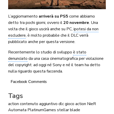
L’aggiornamento
arriverà su PS5
come abbiamo
detto tra pochi giorni, ovvero il
20 novembre
. Una
volta che il gioco uscirà anche su PC,
ipotesi da non
escludere
, è molto probabile che il DLC verrà
pubblicato anche per questa versione.
Recentemente lo studio di sviluppo
è stato
denunciato
da una casa cinematografica per violazione
del copyright: ad oggi né Sony e né il team ha detto
nulla riguardo questa faccenda.
Facebook Comments
Tags
action
contenuto aggiuntivo
dlc
gioco action
NieR
Automata
PlatinumGames
stellar blade