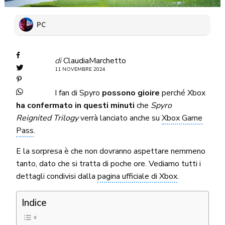
PC
di
ClaudiaMarchetto
11 NOVEMBRE 2024
I fan di Spyro
possono gioire
perché Xbox
ha confermato in questi minuti
che
Spyro
Reignited Trilogy
verrà lanciato anche su
Xbox Game
Pass
.
E la sorpresa è che non dovranno aspettare nemmeno
tanto, dato che si tratta di poche ore. Vediamo tutti i
dettagli condivisi dalla
pagina ufficiale di Xbox
.
Indice