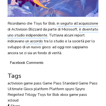
Ricordiamo che Toys for Bob,
in seguito all’acquisizione
di Activision Blizzard da parte di Microsoft,
è diventato
uno studio indipendente
. Tuttavia alcuni report
indicavano
un accordo
tra lo studio e la società per lo
sviluppo di un nuovo gioco: ad oggi non sappiamo
ancora se ci sia un fondo di verità.
Facebook Comments
Tags
activision
game pass
Game Pass Standard
Game Pass
Ultimate
Gioco platform
Platform
spyro
Spyro
Reignited Trilogy
Toys for Bob
xbox game pass
xcloud
Share