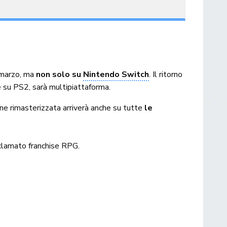
 marzo, ma
non solo su
Nintendo Switch
. Il ritorno
e su PS2, sarà multipiattaforma.
one rimasterizzata arriverà anche su tutte
le
’acclamato franchise RPG.