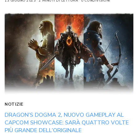
13 GIUGNO 2023
2 MINUTI DI LETTURA
0 CONDIVISIONI
NOTIZIE
DRAGON’S DOGMA 2, NUOVO GAMEPLAY AL
CAPCOM SHOWCASE: SARÀ QUATTRO VOLTE
PIÙ GRANDE DELL’ORIGINALE