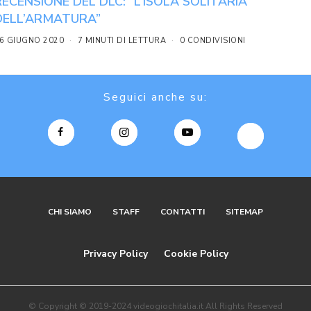
RECENSIONE DEL DLC: “L’ISOLA SOLITARIA
DELL’ARMATURA”
6 GIUGNO 2020
7 MINUTI DI LETTURA
0 CONDIVISIONI
Seguici anche su:
CHI SIAMO
STAFF
CONTATTI
SITEMAP
Privacy Policy
Cookie Policy
© Copyright © 2019-2024 videogiochitalia.it All Rights Reserved