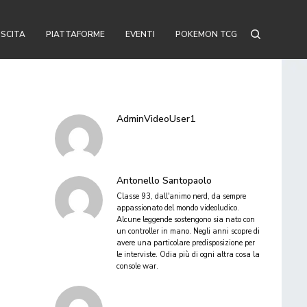
USCITA
PIATTAFORME
EVENTI
POKEMON TCG
AdminVideoUser1
Antonello Santopaolo
Classe 93, dall'animo nerd, da sempre
appassionato del mondo videoludico.
Alcune leggende sostengono sia nato con
un controller in mano. Negli anni scopre di
avere una particolare predisposizione per
le interviste. Odia più di ogni altra cosa la
console war.