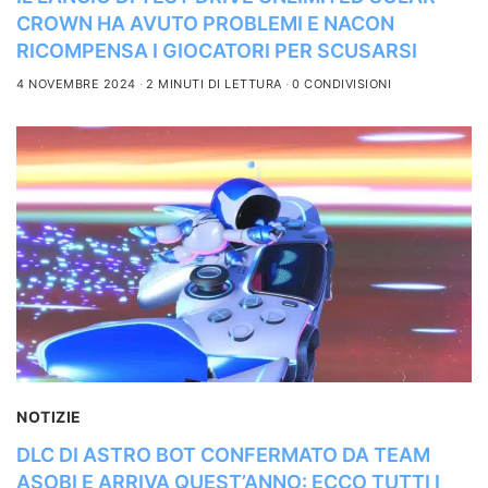
CROWN HA AVUTO PROBLEMI E NACON
RICOMPENSA I GIOCATORI PER SCUSARSI
4 NOVEMBRE 2024
2 MINUTI DI LETTURA
0 CONDIVISIONI
NOTIZIE
DLC DI ASTRO BOT CONFERMATO DA TEAM
ASOBI E ARRIVA QUEST’ANNO: ECCO TUTTI I