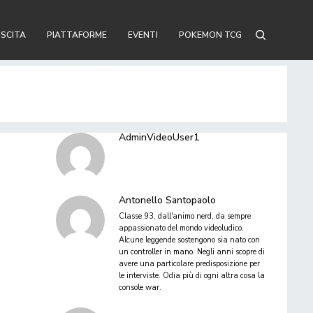
USCITA
PIATTAFORME
EVENTI
POKEMON TCG
AdminVideoUser1
Antonello Santopaolo
Classe 93, dall'animo nerd, da sempre
appassionato del mondo videoludico.
Alcune leggende sostengono sia nato con
un controller in mano. Negli anni scopre di
avere una particolare predisposizione per
le interviste. Odia più di ogni altra cosa la
console war.