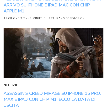
ARRIVO SU IPHONE E IPAD MAC CON CHIP
APPLE M1
11 GIUGNO 2024
2 MINUTI DI LETTURA
0 CONDIVISIONI
NOTIZIE
ASSASSIN’S CREED MIRAGE SU IPHONE 15 PRO,
MAX E IPAD CON CHIP M1, ECCO LA DATA DI
USCITA