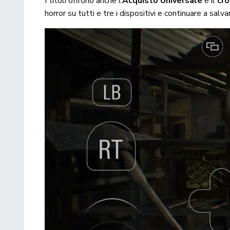
I titoli offrono anche l’
Acquisto Universale
e il
cro
horror su tutti e tre i dispositivi e continuare a salva