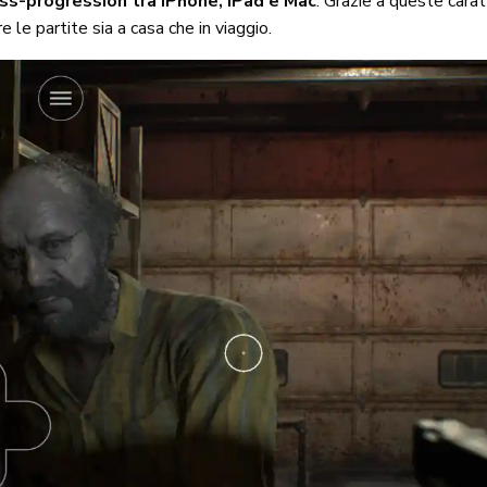
ss-progression tra iPhone, iPad e Mac
. Grazie a queste carat
re le partite sia a casa che in viaggio.