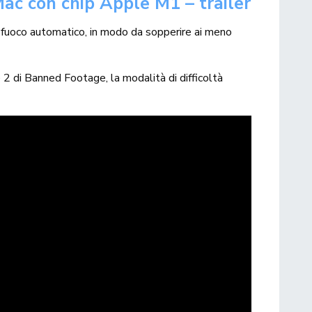
Mac con chip Apple M1 – trailer
il fuoco automatico, in modo da sopperire ai meno
 e 2 di Banned Footage, la modalità di difficoltà