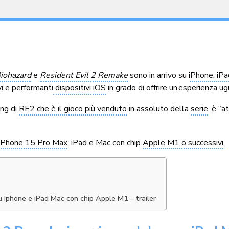
Biohazard
e
Resident Evil 2 Remake
sono in arrivo su i
Phone, iP
vi e performanti
dispositivi iOS
in grado di offrire un’esperienza ug
ing di
RE2 che è il gioco più venduto
in assoluto della
serie
, è “
 iPhone 15 Pro Max
, iPad e Mac con chip
Apple M1 o successivi
.
su Iphone e iPad Mac con chip Apple M1 – trailer