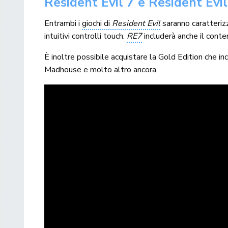
Resident Evil 7 e Resident Evi
Entrambi i
giochi di
Resident Evil
saranno caratterizz
intuitivi controlli touch.
RE7
includerà anche il con
È inoltre possibile acquistare la Gold Edition che inc
Madhouse e molto altro ancora.