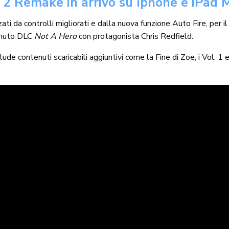
l 2 Remake in arrivo su Iphone e iPad 
ati da controlli migliorati e dalla nuova funzione Auto Fire, per 
tenuto DLC
Not A Hero
con protagonista Chris Redfield.
lude contenuti scaricabili aggiuntivi come la Fine di Zoe, i Vol. 1