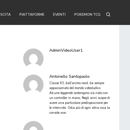
USCITA
PIATTAFORME
EVENTI
POKEMON TCG
AdminVideoUser1
Antonello Santopaolo
Classe 93, dall'animo nerd, da sempre
appassionato del mondo videoludico.
Alcune leggende sostengono sia nato con
un controller in mano. Negli anni scopre di
avere una particolare predisposizione per
le interviste. Odia più di ogni altra cosa la
console war.